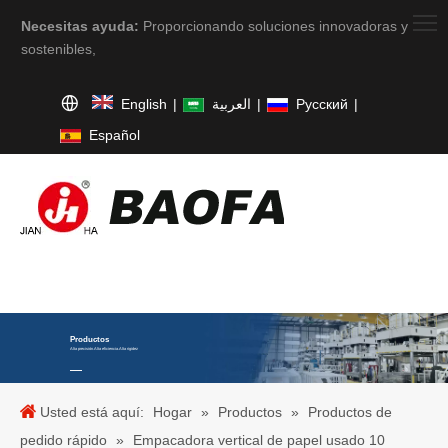
Necesitas ayuda:
Proporcionando soluciones innovadoras y
sostenibles,
English
|
العربية
|
Pусский
|
Español
Productos
Alta precisión.Alta eficiencia.Alta rigidez
Usted está aquí:
Hogar
»
Productos
»
Productos de
pedido rápido
»
Empacadora vertical de papel usado 10