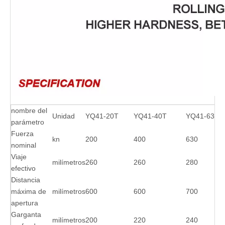
nombre del
Unidad
YQ41-20T
YQ41-40T
YQ41-63T
parámetro
Fuerza
kn
200
400
630
nominal
Viaje
milímetros
260
260
280
efectivo
Distancia
máxima de
milímetros
600
600
700
apertura
Garganta
milímetros
200
220
240