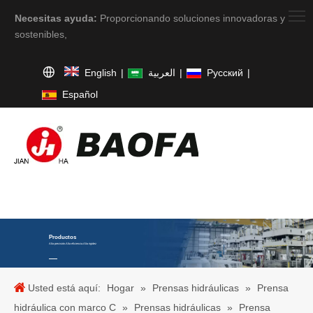
Necesitas ayuda:
Proporcionando soluciones innovadoras y
sostenibles,
English
|
العربية
|
Pусский
|
Español
Productos
Alta precisión.Alta eficiencia.Alta rigidez
Usted está aquí:
Hogar
»
Prensas hidráulicas
»
Prensa
hidráulica con marco C
»
Prensas hidráulicas
»
Prensa