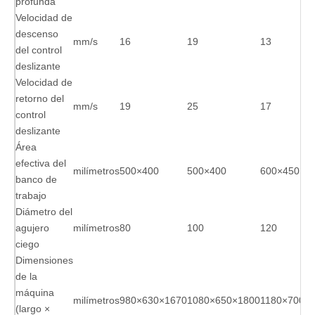
profunda
Velocidad de
descenso
mm/s
16
19
13
del control
deslizante
Velocidad de
retorno del
mm/s
19
25
17
control
deslizante
Área
efectiva del
milímetros
500×400
500×400
600×450
banco de
trabajo
Diámetro del
agujero
milímetros
80
100
120
ciego
Dimensiones
de la
máquina
milímetros
980×630×1670
1080×650×1800
1180×700×
(largo ×