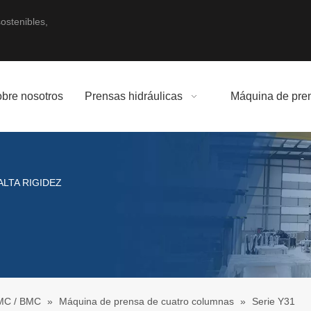
ostenibles,
bre nosotros
Prensas hidráulicas
Máquina de pren
ALTA RIGIDEZ
SMC / BMC
»
Máquina de prensa de cuatro columnas
»
Serie Y31