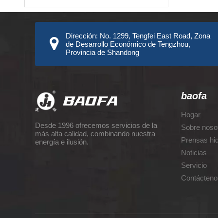
Dirección: No. 1299, Tengfei East Road, Zona
de Desarrollo Económico de Tengzhou,
Provincia de Shandong
baofa
Hogar
Desde 1996 ofrecemos servicios de la
Sobre noso
más alta calidad, combinando nuestra
Prensas hid
energía e ilusión.
Noticias
Servicio
Contácteno