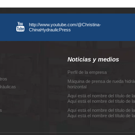
http://www.youtube.com/@Christina-
ChinaHydraulicPress
Noticias y medios
Perfil de la empresa
tros
Máquina de prensa de rueda hidrá
ráulicas
horizontal
Aquí está el nombre del título de la
Aquí está el nombre del título de la
s
Aquí está el nombre del título de la
Aquí está el nombre del título de la