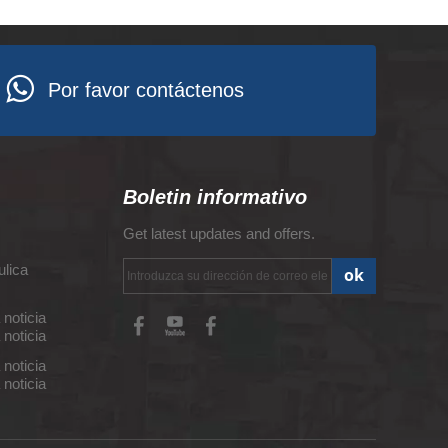
Por favor contáctenos
Boletin informativo
Get latest updates and offers.
ulica
ok
 noticia
 noticia
 noticia
 noticia