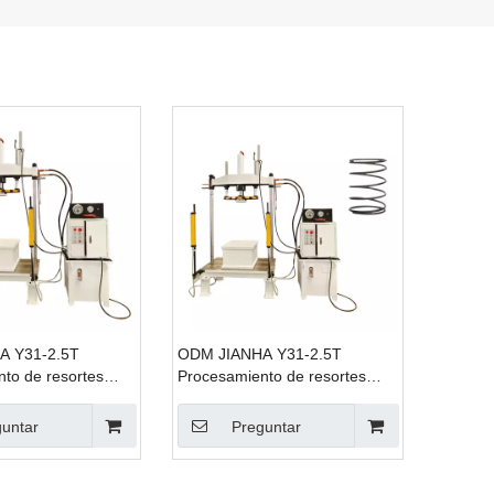
A Y31-2.5T
ODM JIANHA Y31-2.5T
to de resortes
Procesamiento de resortes
áulica de doble
Prensa hidráulica de doble
ntas de producción
columna Plantas de producción
untar
Preguntar
de resortes