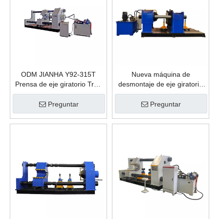
ODM JIANHA Y92-315T
Nueva máquina de
Prensa de eje giratorio Tren
desmontaje de eje giratorio
Rueda de ferrocarril
JIANHA Y92-500T,
Desmontaje y montaje
desmontaje de ruedas de
Preguntar
Preguntar
Prensa hidráulica Plantas de
ferrocarril, prensa hidráulica,
fabricación
plantas de fabricación