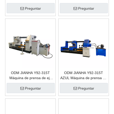
rueda ferroviaria de la
máquina de la prensa para la
Preguntar
Preguntar
prensa 315t del juego de
ruedas
ODM JIANHA Y92-315T
ODM JIANHA Y92-315T
Máquina de prensa de eje
AZUL Máquina de prensa de
giratorio Tren Desmontaje y
eje giratorio Tren
montaje de ruedas de
Desmontaje y montaje de
Preguntar
Preguntar
ferrocarril Prensa hidráulica
ruedas de ferrocarril Prensa
Plantas de fabricación
hidráulica Plantas de
fabricación