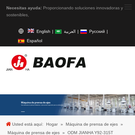
Necesitas ayuda:
Proporcionando soluciones innovadoras y
sostenibles,
English
|
العربية
|
Pусский
|
Español
Máquina de prensa de ejes
Nos enfocamos en prensas hidráulicas. Aplicaciones especiales para sus demandas.
Usted está aquí:
Hogar
»
Máquina de prensa de ejes
»
Máquina de prensa de ejes
»
ODM JIANHA Y92-315T