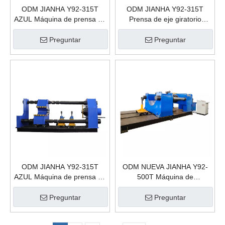
ODM JIANHA Y92-315T
ODM JIANHA Y92-315T
AZUL Máquina de prensa de
Prensa de eje giratorio
eje giratorio Rueda de
Rueda de ferrocarril
ferrocarril Desmontaje y
Desmontaje y montaje
Preguntar
Preguntar
montaje Prensa hidráulica
Prensa hidráulica Plantas de
Plantas de fabricación
fabricación
ODM JIANHA Y92-315T
ODM NUEVA JIANHA Y92-
AZUL Máquina de prensa de
500T Máquina de
eje giratorio Rueda de
desmontaje de eje giratorio
ferrocarril Desmontaje y
Desmontaje de ruedas de
Preguntar
Preguntar
montaje Prensa hidráulica
ferrocarril Prensa hidráulica
Plantas de fabricación
Plantas de fabricación