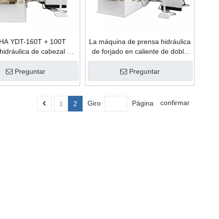
HA YDT-160T + 100T
La máquina de prensa hidráulica
hidráulica de cabezal de
de forjado en caliente de doble
le de doble estación
estación horizontal se puede
tal Auto AXLE plantas de
utilizar para la producción de
Preguntar
Preguntar
ión de máquinas de forja
ejes de automóviles
en caliente
confirmar
Giro
Página
1
2