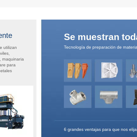
ente
Se muestran tod
Tecnología de preparación de materi
 utilizan
iles,
n, maquinaria
are para
etales
6 grandes ventajas para que nos elija