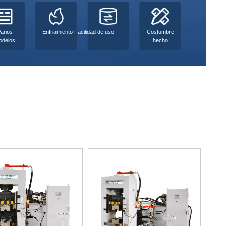
Varios
Enfriamiento Facilidad de uso
Costumbre
odelos
hecho