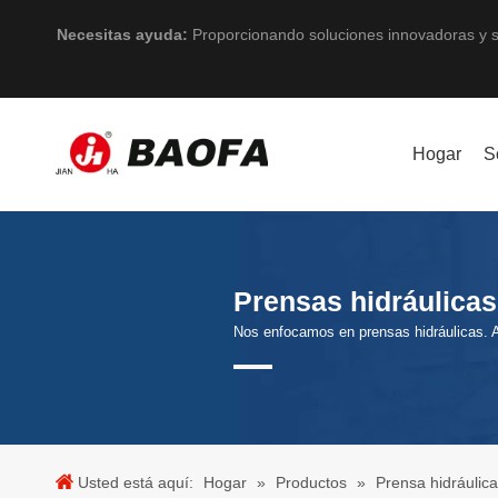
Necesitas ayuda:
Proporcionando soluciones innovadoras y s
Hogar
S
Prensas hidráulicas 
Nos enfocamos en prensas hidráulicas. 
Usted está aquí:
Hogar
»
Productos
»
Prensa hidráulica