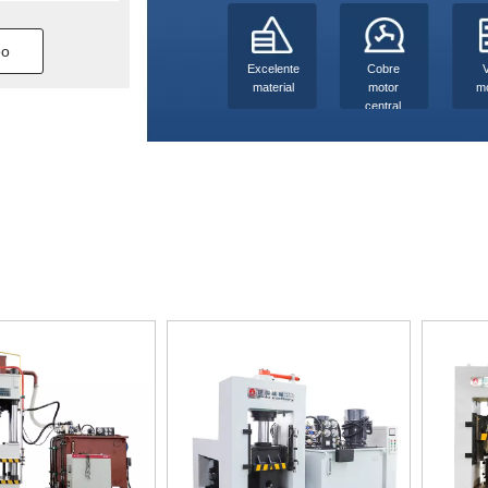
eo
Excelente
Cobre
material
motor
m
central