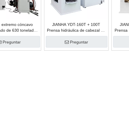
e extremo cóncavo
JIANHA YDT-160T + 100T
JIAN
ado de 630 toneladas
Prensa hidráulica de cabezal de
Prensa 
una prensa hidráulica
muelle de doble estación
muel
locidad de embutición
horizontal Auto AXLE plantas de
horizon
Preguntar
Preguntar
profunda
fabricación de máquinas de forja
fabricac
en caliente
«